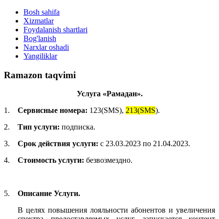
Bosh sahifa
Xizmatlar
Foydalanish shartlari
Bog'lanish
Narxlar oshadi
Yangiliklar
Ramazon taqvimi
Услуга «Рамадан».
1.
Сервисные номера:
123(
SMS
),
2
13(SMS
)
.
2.
Тип услуги:
подписка.
3.
Срок действия услуги:
с 23.03.2023 по 21.04.2023.
4.
Стоимость услуги:
безвозмездно.
5.
Описание Услуги.
В целях повышения лояльности абонентов и увеличения
спектра предоставляемых услуг, запускается контент