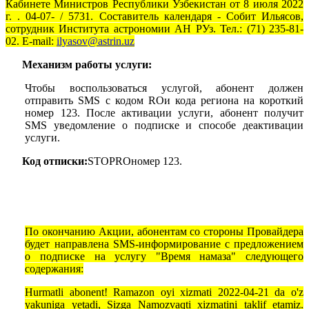
Кабинете Министров Республики Узбекистан от 8 июля 2022
г. . 04-07- / 5731. Составитель календаря - Собит Ильясов,
сотрудник Института астрономии АН РУз. Тел.: (71) 235-81-
02. E-mail:
ilyasov@astrin.uz
Механизм работы услуги:
Чтобы воспользоваться услугой, абонент должен
отправить
SMS
с кодом
RO
и кода региона на короткий
номер 123. После активации услуги, абонент получит
SMS
уведомление о подписке и способе деактивации
услуги.
Код отписки:
STOP
RO
номер 123.
По окончанию Акции, абонентам со стороны Провайдера
будет направлена SMS-информирование с предложением
о подписке на услугу "Время намаза" следующего
содержания:
Hurmatli abonent! Ramazon oyi xizmati
2022-04-21
da o'z
yakuniga yetadi, Sizga
Namoz
vaqti
xizmatini taklif etamiz.