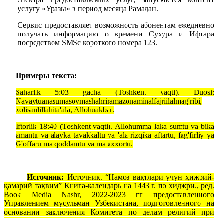
услугу «Уразы» в период месяца Рамадан.
Сервис предоставляет возможность абонентам ежедневно
получать информацию о времени Сухура и Ифтара
посредством
SMS
c
короткого номера 123.
Примеры текста:
Saharlik 5:
03
gacha (Toshkent vaqti).
Duosi
:
Navaytu
an
asuma
sovma
shahri
ramazona
minal
fajri
ilal
mag
'
ribi
,
xolisan
lillahi
ta
'
ala
,
Allohu
akbar
.
Iftorlik 18:40 (Toshkent vaqti). Allohumma laka sumtu va bika
amantu va alayka tavakkaltu va 'ala rizqika aftartu, fag'firliy ya
G'offaru ma qoddamtu va ma axxortu.
Источник:
Источник. “Намоз вақтлари учун ҳижрий-
қамарий тақвим” Книга-календарь на 1443 г. по хиджри., ред.
Book Media Nashr, 2022-2023 гг предоставленного
Управлением мусульман Узбекистана, подготовленного на
основании заключения Комитета по делам религий при