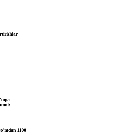
tirishlar
o‘mga
lumot:
 so’mdan 1100