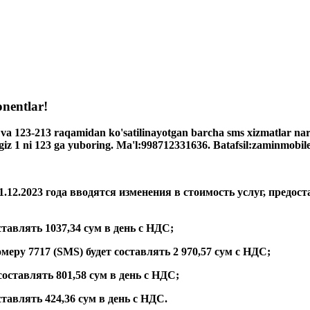
nentlar!
a 123-213 raqamidan ko'satilinayotgan barcha sms xizmatlar nar
giz 1 ni 123 ga yuboring. Ma'l:998712331636. Batafsil:zaminmobil
1.12.2023 года вводятся изменения в стоимость услуг, предо
ставлять 1037,34 сум в день с НДС;
еру 7717 (SMS) будет составлять 2 970,57 сум с НДС;
составлять 801,58 сум в день с НДС;
тавлять 424,36 сум в день с НДС.