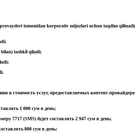
ovayderi tomonidan korporativ mijozlari uchun taqdim qilinadi
adi;
ilan) tashkil qiladi;
ladi;
i.
енения в стоимость услуг, предоставляемых контент-провайде
тавлять 1 000 сум в день;
ру 7717 (SMS) будет составлять 2 947 сум в день;
оставлять 800 сум в день;