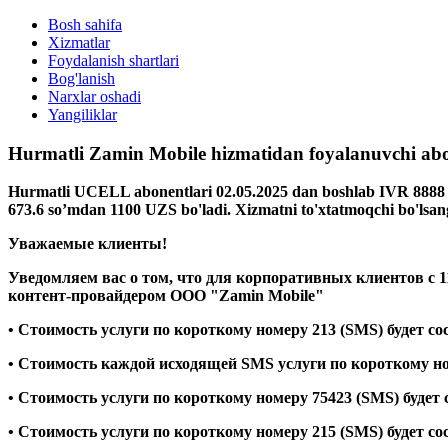
Bosh sahifa
Xizmatlar
Foydalanish shartlari
Bog'lanish
Narxlar oshadi
Yangiliklar
Hurmatli Zamin Mobile hizmatidan foyalanuvchi abo
Hurmatli UCELL abonentlari 02.05.2025 dan boshlab IVR 8888 v
673.6 so’mdan 1100 UZS bo'ladi. Xizmatni to'xtatmoqchi bo'lsan
Уважаемые клиенты!
Уведомляем вас о том, что для корпоративных клиентов с 1
контент-провайдером ООО "Zamin Mobile"
• Стоимость услуги по короткому номеру 213 (SMS) будет со
• Стоимость каждой исходящей SMS услуги по короткому ном
• Стоимость услуги по короткому номеру 75423 (SMS) будет 
• Стоимость услуги по короткому номеру 215 (SMS) будет сос