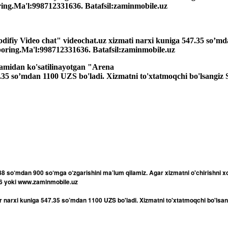
oring.Ma'l:998712331636. Batafsil:zaminmobile.uz
odifiy Video chat" videochat.uz xizmati narxi kuniga 547.35 so’
uboring.Ma'l:998712331636. Batafsil:zaminmobile.uz
qamidan ko'satilinayotgan "Arena
7.35 so’mdan 1100 UZS bo'ladi. Xizmatni to'xtatmoqchi bo'lsangiz
8 so‘mdan 900 so‘mga o‘zgarishini ma’lum qilamiz. Agar xizmatni o'chirishni 
36 yoki www.zaminmobile.uz
 narxi kuniga 547.35 so’mdan 1100 UZS bo'ladi. Xizmatni to'xtatmoqchi bo'lsa