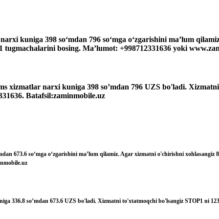
 narxi kuniga 398 so‘mdan 796 so‘mga o‘zgarishini ma’lum qilami
 5-1 tugmachalarini bosing. Ma’lumot: +998712331636 yoki www.za
ms xizmatlar narxi kuniga 398 so’mdan 796 UZS bo'ladi. Xizmatni
331636. Batafsil:zaminmobile.uz
mdan 673.6 so‘mga o‘zgarishini ma’lum qilamiz. Agar xizmatni o'chirishni xohlasangiz
inmobile.uz
uniga 336.8 so’mdan 673.6 UZS bo'ladi. Xizmatni to'xtatmoqchi bo'lsangiz STOP1 ni 12