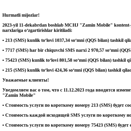
Hurmatli mijozlar!
2023-yil 11-dekabrdan boshlab MCHJ "Zamin Mobile" kontent-pr
narxlariga o‘zgartirishlar kiritiladi:
• 213 (SMS) kunlik to‘lovi 1037,34 so‘mni (QQS bilan) tashkil qil
• 7717 (SMS) har bir chiquvchi SMS narxi 2 970,57 so‘mni (QQS b
• 75423 (SMS) kunlik to‘lovi 801,58 so‘mni (QQS bilan) tashkil qi
• 215 (SMS) kunlik to‘lovi 424,36 so‘mni (QQS bilan) tashkil qilad
Уважаемые клиенты!
Уведомляем вас о том, что с 11.12.2023 года вводятся изм
"Zamin Mobile"
• Стоимость услуги по короткому номеру 213 (SMS) будет сос
• Стоимость каждой исходящей SMS услуги по короткому номе
• Стоимость услуги по короткому номеру 75423 (SMS) будет с