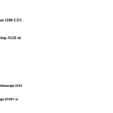
mdan 1100 UZS
 Stop AGD ni
xohlasangiz 2222
ngiz STOP1 ni