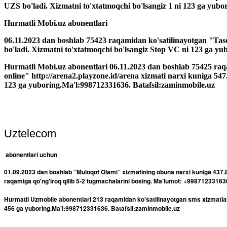
UZS bo'ladi. Xizmatni to'xtatmoqchi bo'lsangiz 1 ni 123 ga yub
Hurmatli Mobi.uz abonentlari
06.11.2023 dan boshlab 75423 raqamidan ko'satilinayotgan "Tas
bo'ladi. Xizmatni to'xtatmoqchi bo'lsangiz Stop VC ni 123 ga y
Hurmatli Mobi.uz abonentlari 06.11.2023 dan boshlab 75425 ra
online" http://arena2.playzone.id/arena xizmati narxi kuniga 54
123 ga yuboring.Ma'l:998712331636. Batafsil:zaminmobile.uz
Uztelecom
abonentlari uchun
01.09.2023 dan boshlab “Muloqot Olami” xizmatining obuna narxi kuniga 437.8
raqamiga qo'ng'iroq qilib 5-2 tugmachalarini bosing. Ma’lumot: +9987123316
Hurmatli Uzmobile abonentlari 213 raqamidan ko'satilinayotgan sms xizmatlar
456 ga yuboring.Ma'l:998712331636. Batafsil:zaminmobile.uz