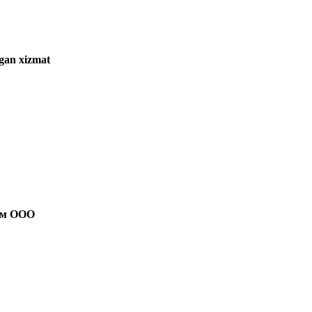
gan xizmat
ром ООО