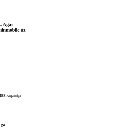
z. Agar
minmobile.uz
 8888 raqamiga
3 ga