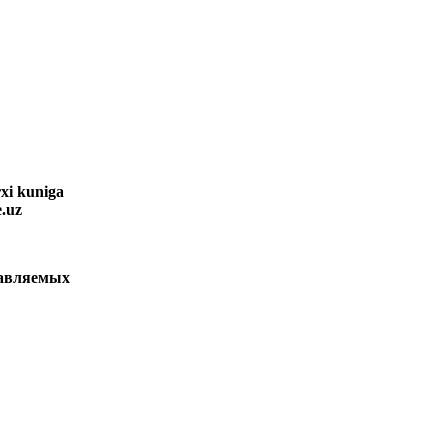
xi kuniga
e.uz
ставляемых