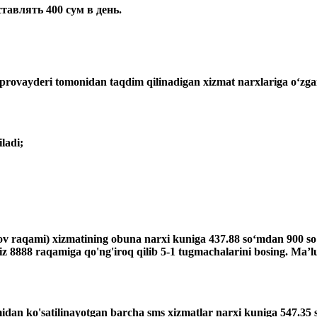
ставлять 400 сум в день.
ovayderi tomonidan taqdim qilinadigan xizmat narxlariga o‘zgar
ladi;
'lov raqami) xizmatining obuna narxi kuniga 437.88 so‘mdan 900 s
giz 8888 raqamiga qo'ng'iroq qilib 5-1 tugmachalarini bosing. Ma’
idan ko'satilinayotgan barcha sms xizmatlar narxi kuniga 547.35