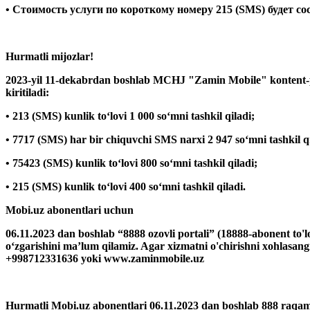
• Стоимость услуги по короткому номеру 215 (SMS) будет со
Hurmatli mijozlar!
2023-yil 11-dekabrdan boshlab MCHJ "Zamin Mobile" kontent-pr
kiritiladi:
• 213 (SMS) kunlik to‘lovi 1 000 so‘mni tashkil qiladi;
• 7717 (SMS) har bir chiquvchi SMS narxi 2 947 so‘mni tashkil qi
• 75423 (SMS) kunlik to‘lovi 800 so‘mni tashkil qiladi;
• 215 (SMS) kunlik to‘lovi 400 so‘mni tashkil qiladi.
Mobi.uz abonentlari uchun
06.11.2023 dan boshlab “8888 ozovli portali” (18888-abonent to
o‘zgarishini ma’lum qilamiz. Agar xizmatni o'chirishni xohlasan
+998712331636 yoki www.zaminmobile.uz
Hurmatli Mobi.uz abonentlari 06.11.2023 dan boshlab 888 raqam