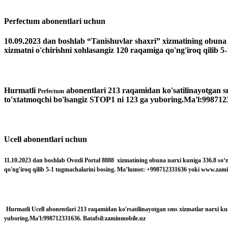
Perfectum abonentlari uchun
10.09.2023 dan boshlab “Tanishuvlar shaxri” xizmatining obuna
xizmatni o'chirishni xohlasangiz 120 raqamiga qo'ng'iroq qilib
Hurmatli
abonentlari 213 raqamidan ko'satilinayotgan s
Perfectum
to'xtatmoqchi bo'lsangiz STOP1 ni 123 ga yuboring.Ma'l:998712
Ucell abonentlari uchun
11.10.2023 dan boshlab Ovozli Portal 8888 xizmatining obuna narxi kuniga 336.8 so‘
qo'ng'iroq qilib 5-1 tugmachalarini bosing. Ma’lumot: +998712331636 yoki www.zam
Hurmatli Ucell abonentlari 213 raqamidan ko'rsatilinayotgan sms xizmatlar narxi k
yuboring.Ma'l:998712331636. Batafsil:zaminmobile.uz